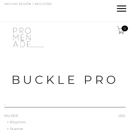
INICIAR SESIÓN / REGISTRO
0
BUCKLE PRO
.
MUJER
(53)
Rhythm
Stance