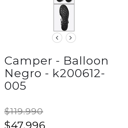
Camper - Balloon
Negro - k200612-
005
$119.990
$47.996