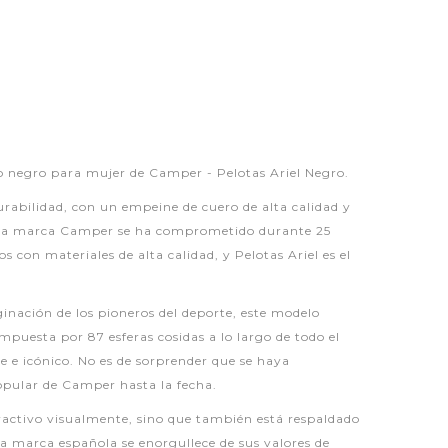
o negro para mujer de Camper - Pelotas Ariel Negro.
urabilidad, con un empeine de cuero de alta calidad y
 La marca Camper se ha comprometido durante 25
 con materiales de alta calidad, y Pelotas Ariel es el
ginación de los pioneros del deporte, este modelo
mpuesta por 87 esferas cosidas a lo largo de todo el
le e icónico. No es de sorprender que se haya
opular de Camper hasta la fecha.
tractivo visualmente, sino que también está respaldado
a marca española se enorgullece de sus valores de