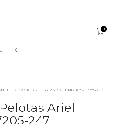
0
o
AMPER
CAMPER - PELOTAS ARIEL NEGRO - 27205-247
Pelotas Ariel
7205-247