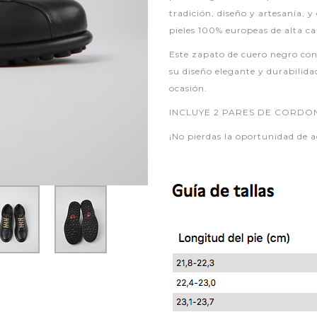
tradición, diseño y artesanía, 
pieles 100% europeas de alta ca
Este zapato de cuero negro co
su diseño elegante y durabilid
ocasión.
INCLUYE 2 PARES DE CORDON
¡No pierdas la oportunidad de a