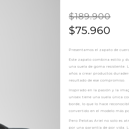
$189.900
$75.960
Presentamos el zapato de cuer
Este zapato combina estilo y d
una suela de goma resistente.
años a crear productos duraderos
resultado de ese compromiso.
Inspirado en la pasión y la ima
unisex tiene una suela única co
borde, lo que lo hace reconocib
convertido en el modelo más p
Pero Pelotas Ariel no solo es a
por una garantía de por vida. L