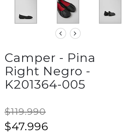
Camper - Pina
Right Negro -
K201364-005
$119.990
$47.996